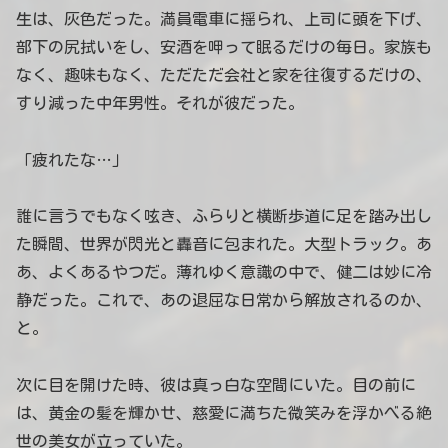
生は、灰色だった。満員電車に揺られ、上司に頭を下げ、
部下の尻拭いをし、安酒を呷って眠るだけの毎日。家族も
なく、趣味もなく、ただただ会社と家を往復するだけの、
すり減った中年男性。それが彼だった。
「疲れたな…」
誰に言うでもなく呟き、ふらりと横断歩道に足を踏み出し
た瞬間、世界が閃光と轟音に包まれた。大型トラック。あ
あ、よくあるやつだ。薄れゆく意識の中で、健二は妙に冷
静だった。これで、あの退屈な日常から解放されるのか、
と。
次に目を開けた時、彼は真っ白な空間にいた。目の前に
は、黄金の髪を輝かせ、慈愛に満ちた微笑みを浮かべる絶
世の美女が立っていた。