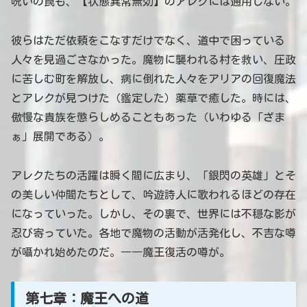
呪いの罠も、【状態異常無効】のアレクには通用しない。
彼らはただ依頼をこなすだけでなく、道中で困っている
人々を見過ごさなかった。魔物に襲われる村を救い、圧政
に苦しむ町を解放し、病に倒れた人々をアリアの回復魔法
とアレクが見つけた（鑑定した）薬草で癒した。時には、
傲慢な貴族を懲らしめることもあった（いわゆる「ざま
ぁ」展開である）。
アレクたちの活躍は瞬く間に広まり、「銀閃の英雄」とそ
の美しい仲間たちとして、吟遊詩人に歌われるほどの存在
になっていった。しかし、その裏で、世界には不穏な影が
忍び寄っていた。各地で魔物の活動が活発化し、不吉な噂
が囁かれ始めたのだ。――魔王復活の噂が。
第七章：魔王への道