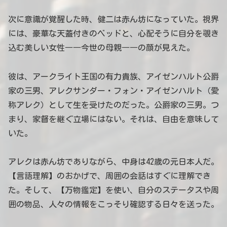
次に意識が覚醒した時、健二は赤ん坊になっていた。視界
には、豪華な天蓋付きのベッドと、心配そうに自分を覗き
込む美しい女性――今世の母親――の顔が見えた。
彼は、アークライト王国の有力貴族、アイゼンハルト公爵
家の三男、アレクサンダー・フォン・アイゼンハルト（愛
称アレク）として生を受けたのだった。公爵家の三男。つ
まり、家督を継ぐ立場にはない。それは、自由を意味して
いた。
アレクは赤ん坊でありながら、中身は42歳の元日本人だ。
【言語理解】のおかげで、周囲の会話はすぐに理解でき
た。そして、【万物鑑定】を使い、自分のステータスや周
囲の物品、人々の情報をこっそり確認する日々を送った。