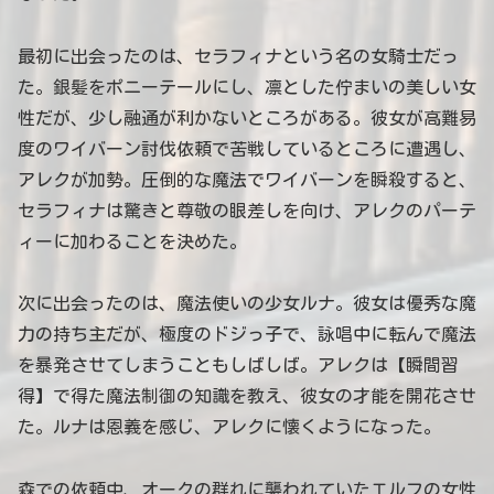
最初に出会ったのは、セラフィナという名の女騎士だっ
た。銀髪をポニーテールにし、凛とした佇まいの美しい女
性だが、少し融通が利かないところがある。彼女が高難易
度のワイバーン討伐依頼で苦戦しているところに遭遇し、
アレクが加勢。圧倒的な魔法でワイバーンを瞬殺すると、
セラフィナは驚きと尊敬の眼差しを向け、アレクのパーテ
ィーに加わることを決めた。
次に出会ったのは、魔法使いの少女ルナ。彼女は優秀な魔
力の持ち主だが、極度のドジっ子で、詠唱中に転んで魔法
を暴発させてしまうこともしばしば。アレクは【瞬間習
得】で得た魔法制御の知識を教え、彼女の才能を開花させ
た。ルナは恩義を感じ、アレクに懐くようになった。
森での依頼中、オークの群れに襲われていたエルフの女性