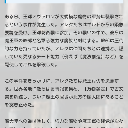
ある日、王都アヴァロンが大規模な魔物の軍勢に襲撃され
るという事件が発生した。アレクたちはギルドからの緊急
要請を受け、王都防衛戦に参加。その戦いの中で、彼らは
魔王軍の幹部と名乗る強力な魔族と対峙する。幹部は圧倒
的な力を持っていたが、アレクは仲間たちとの連携と、隠
していた更なるチート能力（例えば【魔法創造】など）を
駆使してこれを撃破した。
この事件をきっかけに、アレクたちは魔王討伐を決意す
る。世界各地に散らばる情報を集め、【万物鑑定】で古文
書を解読し、ついに魔王の居城が北方の魔大陸にあること
を突き止めた。
魔大陸への道は険しく、強力な魔物や魔王軍の残党が次々