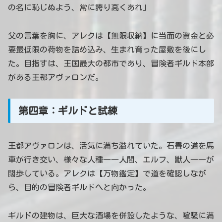
の名に恥じぬよう、常に誇り高くあれ」
父の言葉を胸に、アレクは【無限収納】に当面の資金と必
要最低限の荷物を詰め込み、生まれ育った屋敷を後にし
た。目指すは、王国最大の都市であり、冒険者ギルド本部
がある王都アヴァロンだ。
第四章：ギルドと試練
王都アヴァロンは、活気に満ち溢れていた。石畳の道を馬
車が行き交い、様々な人種――人間、エルフ、獣人――が
闊歩している。アレクは【万物鑑定】で道を確認しなが
ら、目的の冒険者ギルドへと向かった。
ギルドの建物は、巨大な酒場を併設したような、喧騒に満