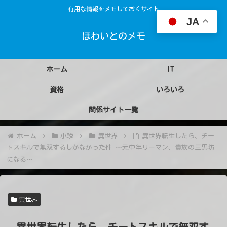
有用な情報をメモしておくサイト
JA
ほわいとのメモ
ホーム
IT
資格
いろいろ
関係サイト一覧
ホーム
小説
異世界
異世界転生したら、チー
トスキルで無双するしかなかった件 ～元中年リーマン、貴族の三男坊
になる～
異世界
異世界転生したら、チートスキルで無双す