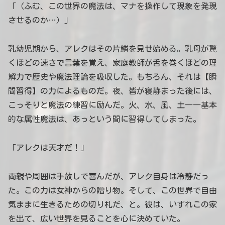
「（ふむ、この世界の魔法は、マナを操作して現象を発現
させるのか…）」
乳幼児期から、アレクはその片鱗を見せ始める。乳母が驚
くほどの速さで言葉を覚え、家庭教師が舌を巻くほどの理
解力で歴史や魔法理論を吸収した。もちろん、それは【瞬
間習得】の力によるものだ。夜、皆が寝静まった後には、
こっそりと魔法の練習に励んだ。火、水、風、土――基本
的な属性魔法は、あっという間に習得してしまった。
「アレクは天才だ！」
両親や周囲は手放しで喜んだが、アレク自身は冷静だっ
た。この力は女神からの贈り物。そして、この世界で自由
気ままに生きるための切り札だ、と。彼は、いずれこの家
を出て、広い世界を見ることを心に決めていた。