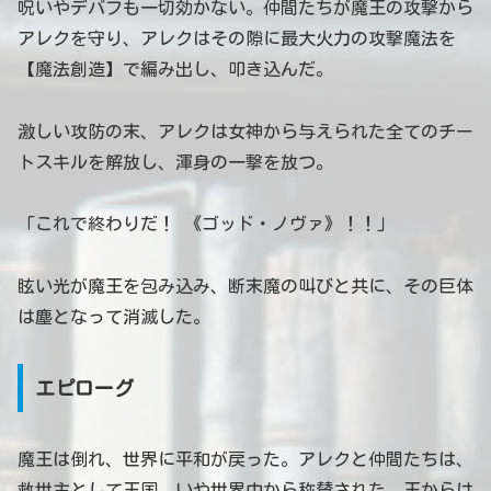
呪いやデバフも一切効かない。仲間たちが魔王の攻撃から
アレクを守り、アレクはその隙に最大火力の攻撃魔法を
【魔法創造】で編み出し、叩き込んだ。
激しい攻防の末、アレクは女神から与えられた全てのチー
トスキルを解放し、渾身の一撃を放つ。
「これで終わりだ！ 《ゴッド・ノヴァ》！！」
眩い光が魔王を包み込み、断末魔の叫びと共に、その巨体
は塵となって消滅した。
エピローグ
魔王は倒れ、世界に平和が戻った。アレクと仲間たちは、
救世主として王国、いや世界中から称賛された。王からは