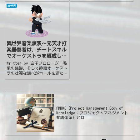
世界のすべてだった。かつては。
長。彼の世界は、蛍光灯の白々し
今は違う。くたびれた調律のアッ
い光と、積み上げられた書類の灰
異世界
プライトピアノが置かれた薄暗い
色、そして時折響く市民からの苦
ラウンジ。まばらな客はグラスを
情電話の不協和音で構成されてい
傾ける音にかき消える...
た。その日も、彼は「都市...
異世界音楽無双～元天才打
楽器奏者は、チートスキル
でオーケストラを編成し、
音楽の力で世界を救い、美
Written by 白子プロローグ：喝
少女ハーレムも築きます～
采の残響、そして静寂オーケスト
ラの壮麗な調べがホールを満たす
中、田中健心（たなか けんし
ん）、四十二歳、ティンパニ奏者
は、その他大勢の演奏家の中に埋
もれる影だった。彼のマレットさ
ばきは正確無比だが、か...
PMBOK（Project Management Body of
Knowledge：プロジェクトマネジメント
知識体系）とは