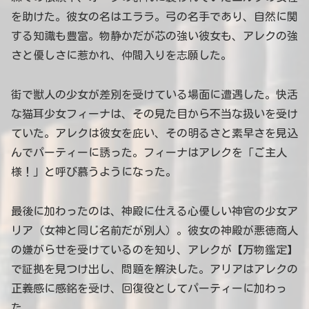
を助けた。彼女の名はエララ。弓の名手であり、自然に関
する知識も豊富。物静かだが芯の強い彼女も、アレクの強
さと優しさに惹かれ、仲間入りを志願した。
街で獣人の少女が差別を受けている場面に遭遇した。快活
な猫耳少女フィーナは、その見た目から不当な扱いを受け
ていた。アレクは彼女を庇い、その明るさと素早さを見込
んでパーティーに誘った。フィーナはアレクを「ご主人
様！」と呼び慕うようになった。
最後に加わったのは、神殿に仕える心優しい神官の少女ア
リア（女神と同じ名前だが別人）。彼女の神殿が悪徳商人
の嫌がらせを受けているのを知り、アレクが【万物鑑定】
で証拠を見つけ出し、問題を解決した。アリアはアレクの
正義感に感銘を受け、回復役としてパーティーに加わっ
た。