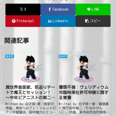
X
Facebook
LINE
Pinterest
LinkedIn
コピー
関連記事
異世界
異世界
異世界音楽家、若返りチー
書類不備：ヴェリディウム
トで魔王とセッション！
市臨時滞在許可申請に関す
～中年ピアニストの第二の
る覚書
人生はハーレムと大冒険～
Written by 白子第1章：絶望の
Written by 白子第一章：偏頭痛
序曲、再生へのクレッシェンドピ
と移行田中健二（たなかけん
アノの鍵盤は、田中健介にとって
じ）、45歳、某市役所会計課係