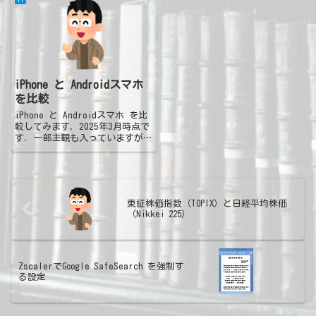
て、Webマーケティングスキルは
違いを詳しく説明します。
ビジネスにおける最も強力な武器
SoC（System on a C...
の一つとなりました。企業活動
の...
iPhone と Androidスマホ
を比較
iPhone と Androidスマホ を比
較してみます．2025年3月時点で
す．一部主観も入っていますが，
その点はご容赦を．項目
iPhoneAndroidOSiOSAndroid
OSOSの開発会社AppleGoogleハ
ードメーカーAp...
東証株価指数（TOPIX）と日経平均株価
（Nikkei 225）
ZscalerでGoogle SafeSearch を強制す
る設定