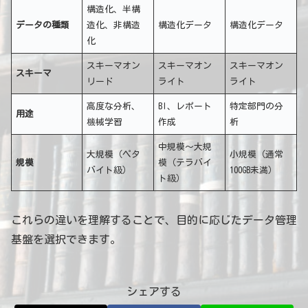
構造化、半構
データの種類
造化、非構造
構造化データ
構造化データ
化
スキーマオン
スキーマオン
スキーマオン
スキーマ
リード
ライト
ライト
高度な分析、
BI、レポート
特定部門の分
用途
機械学習
作成
析
中規模～大規
大規模（ペタ
小規模（通常
規模
模（テラバイ
バイト級）
100GB未満）
ト級）
これらの違いを理解することで、目的に応じたデータ管理
基盤を選択できます。
シェアする