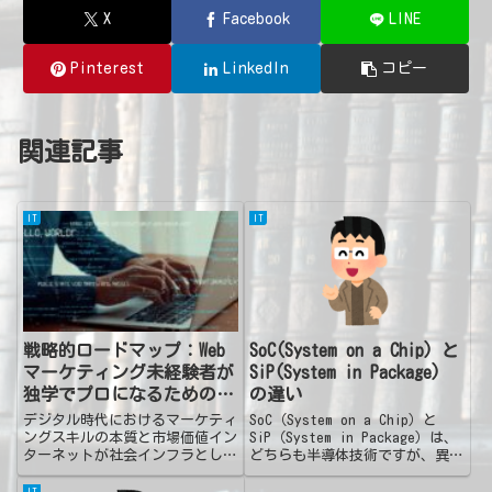
X
Facebook
LINE
Pinterest
LinkedIn
コピー
関連記事
IT
IT
戦略的ロードマップ：Web
SoC(System on a Chip) と
マーケティング未経験者が
SiP(System in Package)
独学でプロになるためのガ
の違い
イド
デジタル時代におけるマーケティ
SoC（System on a Chip）と
ングスキルの本質と市場価値イン
SiP（System in Package）は、
ターネットが社会インフラとして
どちらも半導体技術ですが、異な
の地位を確立し、消費者の購買行
るアプローチで機能を集約してい
動が劇的に変化した現代におい
ます。以下に、それぞれの特徴と
IT