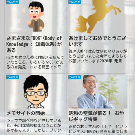
いと表明．ということは・・・関
ね．生暖かい目で見送ってくださ
つぶやき
つぶやき
税が引き上げられる → トヨタ
い．本物のリーダーが持つ7つの
は売価がそのまま（利益は減る）
特徴答えを教えず質問する失敗を
...
怒らない答えを教えずヒ...
さまざまな"BOK"(Body of
あけましておめでとうござ
Knowledge : 知識体系)が
います
ある
管理人昨年はお世話になりありが
とうございました今年もよろしく
PMの勉強のためにPMBOKを読んで
お願いいたします2026年 元旦
いたところ，いろいろなBOKがあ
るのを発見．わかる範囲でメモっ
てみた．PMBOK : Project
Management Book of
つぶやき
つぶやき
Knowledgeプロジェクトマネジメ
ント知識体系PMBOK G...
メモサイトの開始
昭和の空気が蘇る！ おや
じギャグ特集
ウェブで調べ物などをしている
と、有用な情報に出会うことが
昭和のおじさんの「！？」という
多々あります。しかし、ブックマ
ビジネス用語や行動を記事にしま