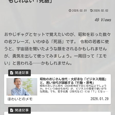
もしれない「死語」
2026.02.01
2026.02.02
49 Views
おやじギャグとセットで覚えたいのが、昭和を彩った数々
の名フレーズ、いわゆる「死語」です。 令和の若者に使
うと、宇宙語を聞いたような顔をされるかもしれません
が、勇気を出して使ってみましょう。一周回って「エモ
い」と言われる……かもしれません。
昭和のおじさん世代：大好きな「ビジネス用語」
と、若い世代が困惑する「行動・思考」
昭和のおじさん世代（2026年時点で主に50代以上でしょう
か。かくいう自分も50代）が、ビジネスの現場で使いがち
な用語。でも、若手社員（Z世代など）には「？」となって
しまう。そんな用語や、おじさんたちの行動・思考をご紹
介。くすっと笑って楽し...
2026.01.29
ほわいとのメモ