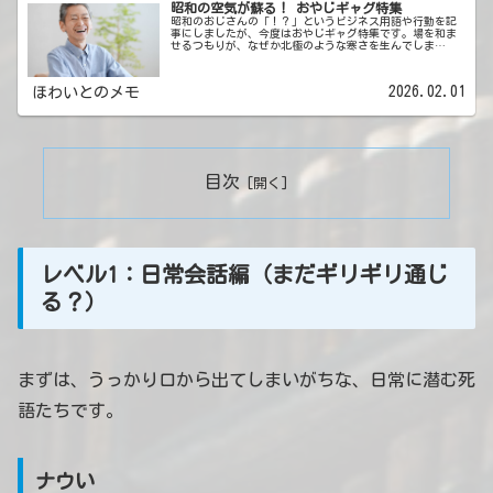
昭和の空気が蘇る！ おやじギャグ特集
昭和のおじさんの「！？」というビジネス用語や行動を記
事にしましたが、今度はおやじギャグ特集です。場を和ま
せるつもりが、なぜか北極のような寒さを生んでしま
う……。そんな愛すべき日本の伝統芸能（？）であるおや
じギャグ。今回は特に「昭和」を感じさ...
2026.02.01
ほわいとのメモ
目次
レベル1：日常会話編（まだギリギリ通じ
る？）
まずは、うっかり口から出てしまいがちな、日常に潜む死
語たちです。
ナウい