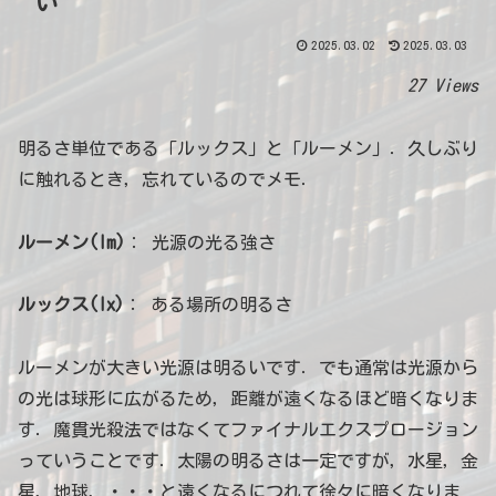
い
2025.03.02
2025.03.03
27 Views
明るさ単位である「ルックス」と「ルーメン」．久しぶり
に触れるとき，忘れているのでメモ．
ルーメン(lm)
： 光源の光る強さ
ルックス(lx)
： ある場所の明るさ
ルーメンが大きい光源は明るいです．でも通常は光源から
の光は球形に広がるため，距離が遠くなるほど暗くなりま
す．魔貫光殺法ではなくてファイナルエクスプロージョン
っていうことです．太陽の明るさは一定ですが，水星，金
星，地球，・・・と遠くなるにつれて徐々に暗くなりま