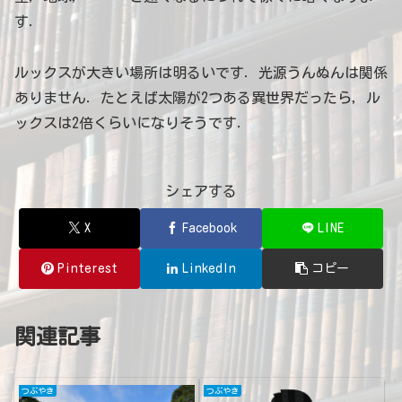
す．
ルックスが大きい場所は明るいです．光源うんぬんは関係
ありません．たとえば太陽が2つある異世界だったら，ル
ックスは2倍くらいになりそうです．
シェアする
X
Facebook
LINE
Pinterest
LinkedIn
コピー
関連記事
つぶやき
つぶやき