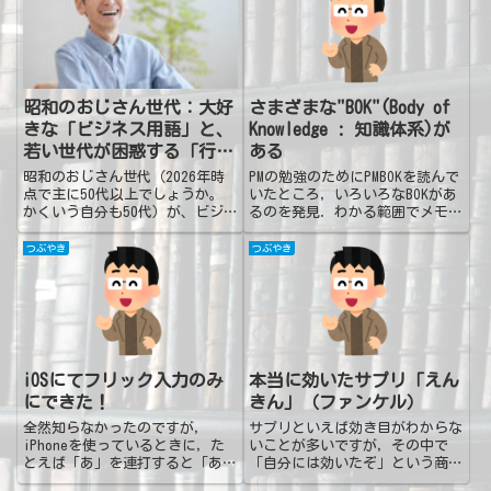
おくサイトです。
税が引き上げられる → トヨタ
は売価がそのまま（利益は減る）
...
昭和のおじさん世代：大好
さまざまな"BOK"(Body of
きな「ビジネス用語」と、
Knowledge : 知識体系)が
若い世代が困惑する「行
ある
動・思考」
昭和のおじさん世代（2026年時
PMの勉強のためにPMBOKを読んで
点で主に50代以上でしょうか。
いたところ，いろいろなBOKがあ
かくいう自分も50代）が、ビジ
るのを発見．わかる範囲でメモっ
ネスの現場で使いがちな用語。で
てみた．PMBOK : Project
も、若手社員（Z世代など）には
Management Book of
つぶやき
つぶやき
「？」となってしまう。そんな用
Knowledgeプロジェクトマネジメ
語や、おじさんたちの行動・思考
ント知識体系PMBOK G...
をご紹介。くすっと笑って楽
し...
iOSにてフリック入力のみ
本当に効いたサプリ「えん
にできた！
きん」（ファンケル）
全然知らなかったのですが，
サプリといえば効き目がわからな
iPhoneを使っているときに，た
いことが多いですが，その中で
とえば「あ」を連打すると「あ→
「自分には効いたぞ」という商品
い→う→え→お」のようになって
をご紹介．それがファンケルの