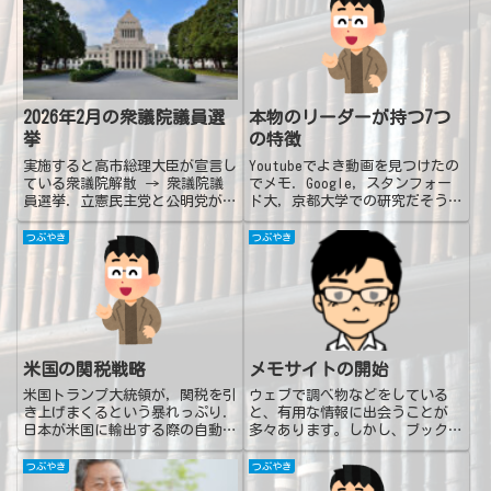
2026年2月の衆議院議員選
本物のリーダーが持つ7つ
挙
の特徴
実施すると高市総理大臣が宣言し
Youtubeでよき動画を見つけたの
ている衆議院解散 → 衆議院議
でメモ．Google，スタンフォー
員選挙．立憲民主党と公明党が合
ド大，京都大学での研究だそうで
体して「中道改革連合？」となっ
す．ソースを調べていないです
たようですが，衆議院議員選挙実
ね．生暖かい目で見送ってくださ
つぶやき
つぶやき
施前：旧立憲民主党 ＋ 旧公明
い．本物のリーダーが持つ7つの
党 の勢力を X として衆議院議
特徴答えを教えず質問する失敗を
員選挙実施後：中道改革連合
怒らない答えを教えずヒ...
の...
メモサイトの開始
米国の関税戦略
ウェブで調べ物などをしている
米国トランプ大統領が，関税を引
と、有用な情報に出会うことが
き上げまくるという暴れっぷり．
多々あります。しかし、ブックマ
日本が米国に輸出する際の自動車
ークなどしておかないと、後でど
の関税も引き上げることに対し
こにあったか忘れてしまいます。
て，トヨタ自動車は売価を変えな
つぶやき
つぶやき
そんな情報を自分向けにメモして
いと表明．ということは・・・関