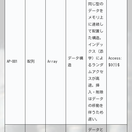
同じ型の
データを
メモリ上
に連続し
て配置し
た構造。
インデッ
クス（添
データ構
字）によ
Access:
AP-001
配列
Array
造
るランダ
$O(1)$
ムアクセ
スが高
速。挿
入・削除
はデータ
の移動を
伴うため
遅い。
データと