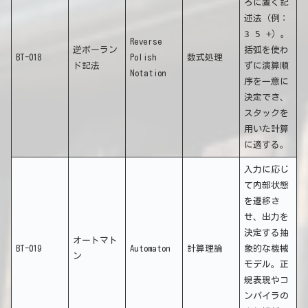
ろに置く記
述法（例：
3 5 +
）。
Reverse
逆ポーラン
括弧を使わ
BT-018
Polish
数式処理
ド記法
ずに演算順
Notation
序を一意に
決定でき、
スタックを
用いた計算
に適する。
入力に応じ
て内部状態
を遷移さ
せ、出力を
決定する抽
オートマト
BT-019
Automaton
計算理論
象的な機械
ン
モデル。正
規表現やコ
ンパイラの