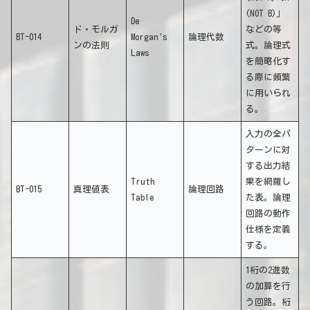
(NOT B)」
De
ド・モルガ
などの等
BT-014
Morgan's
論理代数
ンの法則
式。論理式
Laws
を簡略化す
る際に頻繁
に用いられ
る。
入力の全パ
ターンに対
する出力結
Truth
果を網羅し
BT-015
真理値表
論理回路
Table
た表。論理
回路の動作
仕様を定義
する。
1桁の2進数
の加算を行
う回路。桁