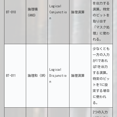
を出力する
Logical
論理積
演算。特定
BT-010
Conjunctio
論理演算
(AND)
のビットを
n
取り出す
「マスク処
理」に使わ
れる。
少なくとも
一方の入力
が1であれ
ば1を出力
Logical
する演算。
BT-011
論理和 (OR)
Disjunctio
論理演算
特定のビッ
n
トを1に設
定する場合
に使われ
る。
2つの入力