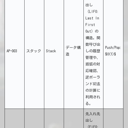
出し
（LIFO:
Last In
First
Out）の
構造。関
数呼び出
データ構
Push/Pop:
AP-003
スタック
Stack
しの履歴
造
$O(1)$
管理や、
括弧の対
応確認、
逆ポーラ
ンド記法
の計算に
利用され
る。
先入れ先
出し
（FIFO: