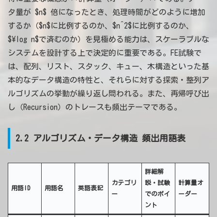
タ量が $n$ 倍になったとき、処理時間がどのように増加
するか（$n$に比例するのか、$n^2$に比例するのか、
$\log n$で済むのか）を見極める能力は、スケーラブルな
システムを設計する上で決定的に重要である。FE試験で
は、配列、リスト、スタック、キュー、木構造といった基
本的なデータ構造の特性と、それらに対する探索・整列ア
ルゴリズムの挙動が繰り返し問われる。また、再帰呼び出
し（Recursion）のトレースも頻出テーマである。
2.2 アルゴリズム・データ構造 頻出用語表
詳細解
カテゴリ
説・試験
計算量オ
用語ID
用語名
英語表記
ー
でのポイ
ーダー
ント