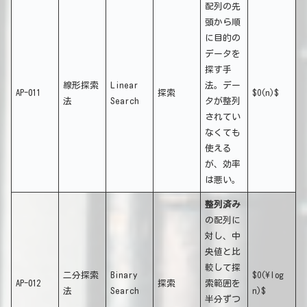
配列の先
頭から順
に目的の
データを
探す手
線形探索
Linear
法。デー
AP-011
探索
$O(n)$
法
Search
タが整列
されてい
なくても
使える
が、効率
は悪い。
整列済み
の配列に
対し、中
央値と比
較して探
二分探索
Binary
$O(\log
AP-012
探索
索範囲を
法
Search
n)$
半分ずつ