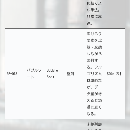
に絞り込
む手法。
非常に高
速。
隣り合う
要素を比
較・交換
しながら
整列す
る。アル
バブルソ
Bubble
AP-013
整列
ゴリズム
$O(n^2)$
ート
Sort
は単純だ
が、デー
タ量が増
えると急
激に遅く
なる。
未整列部