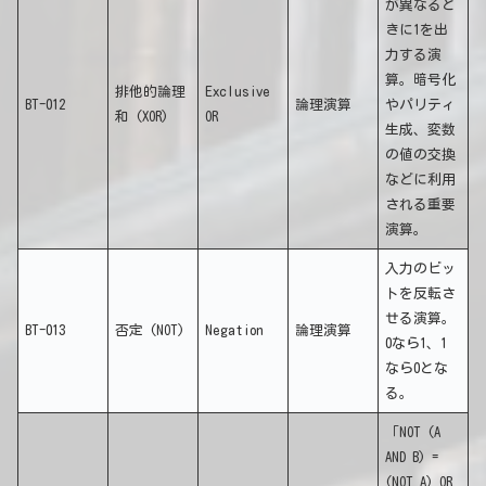
が異なると
きに1を出
力する演
算。暗号化
排他的論理
Exclusive
BT-012
論理演算
やパリティ
和 (XOR)
OR
生成、変数
の値の交換
などに利用
される重要
演算。
入力のビッ
トを反転さ
せる演算。
BT-013
否定 (NOT)
Negation
論理演算
0なら1、1
なら0とな
る。
「NOT (A
AND B) =
(NOT A) OR