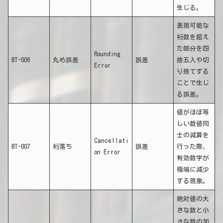
生じる。
表現可能な
桁数を超え
た部分を四
Rounding
BT-006
丸め誤差
誤差
捨五入や切
Error
り捨てする
ことで生じ
る誤差。
値がほぼ等
しい数値同
士の減算を
Cancellati
BT-007
桁落ち
誤差
行った際、
on Error
有効数字が
極端に減少
する現象。
絶対値の大
きな数と小
さな数の加