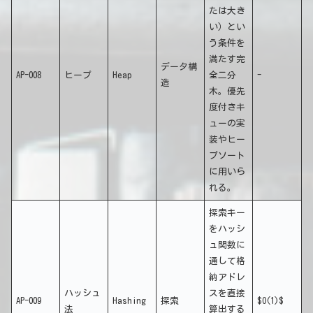
たは大き
い）とい
う条件を
満たす完
データ構
AP-008
ヒープ
Heap
全二分
-
造
木。優先
度付きキ
ューの実
装やヒー
プソート
に用いら
れる。
探索キー
をハッシ
ュ関数に
通して格
納アドレ
ハッシュ
スを直接
AP-009
Hashing
探索
$O(1)$
法
算出する