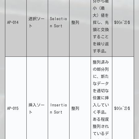
分から最
小（最
大）値を
選択ソー
Selectio
AP-014
整列
探し、先
$O(n^2)$
ト
n Sort
頭と交換
すること
を繰り返
す手法。
整列済み
の部分列
に、新た
なデータ
を適切な
位置に挿
挿入ソー
Insertio
入してい
AP-015
整列
$O(n^2)$
ト
n Sort
く手法。
ある程度
整列され
ているデ