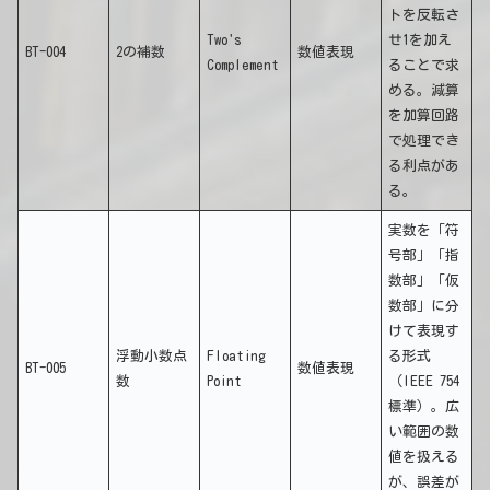
トを反転さ
Two's
せ1を加え
BT-004
2の補数
数値表現
Complement
ることで求
める。減算
を加算回路
で処理でき
る利点があ
る。
実数を「符
号部」「指
数部」「仮
数部」に分
けて表現す
浮動小数点
Floating
る形式
BT-005
数値表現
数
Point
（IEEE 754
標準）。広
い範囲の数
値を扱える
が、誤差が