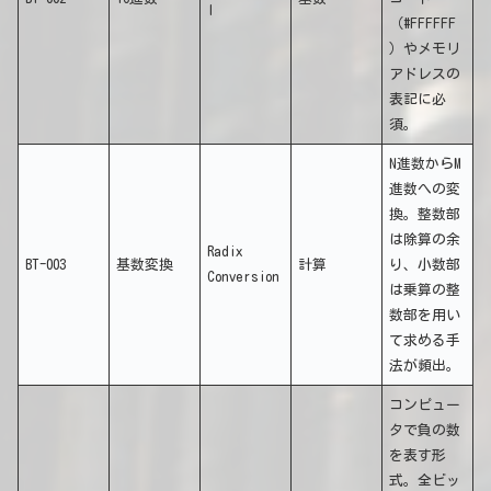
l
（#FFFFFF
）やメモリ
アドレスの
表記に必
須。
N進数からM
進数への変
換。整数部
は除算の余
Radix
BT-003
基数変換
計算
り、小数部
Conversion
は乗算の整
数部を用い
て求める手
法が頻出。
コンピュー
タで負の数
を表す形
式。全ビッ