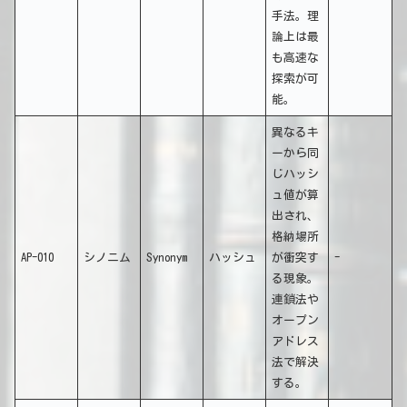
手法。理
論上は最
も高速な
探索が可
能。
異なるキ
ーから同
じハッシ
ュ値が算
出され、
格納場所
AP-010
シノニム
Synonym
ハッシュ
が衝突す
-
る現象。
連鎖法や
オープン
アドレス
法で解決
する。