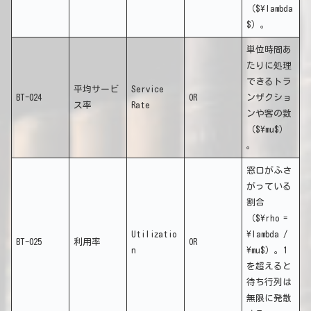
（$\lambda
$）。
単位時間あ
たりに処理
できるトラ
平均サービ
Service
BT-024
OR
ンザクショ
ス率
Rate
ンや客の数
（$\mu$）
。
窓口がふさ
がっている
割合
（$\rho =
Utilizatio
\lambda /
BT-025
利用率
OR
n
\mu$）。1
を超えると
待ち行列は
無限に発散