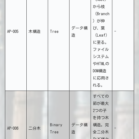
から枝
（Branch
）が伸
データ構
び、葉
AP-005
木構造
Tree
-
造
（Leaf）
に至る。
ファイル
システム
やHTMLの
DOM構造
に応用さ
れる。
すべての
節が最大
2つの子
を持つ木
Binary
データ構
構造。完
AP-006
二分木
-
Tree
造
全二分木