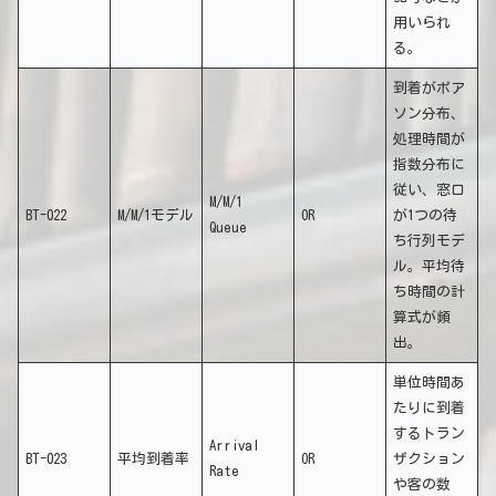
用いられ
る。
到着がポア
ソン分布、
処理時間が
指数分布に
従い、窓口
M/M/1
BT-022
M/M/1モデル
OR
が1つの待
Queue
ち行列モデ
ル。平均待
ち時間の計
算式が頻
出。
単位時間あ
たりに到着
するトラン
Arrival
BT-023
平均到着率
OR
ザクション
Rate
や客の数