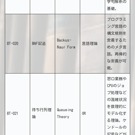
字句解析の
基礎。
プログラミ
ング言語の
構文規則を
Backus-
定義するた
BT-020
BNF記法
言語理論
Naur Form
めのメタ言
語。再帰的
な定義が可
能。
窓口業務や
CPUのジョ
ブ処理など
の混雑状況
を数理的に
待ち行列理
Queueing
BT-021
OR
モデル化す
論
Theory
る理論。ケ
ンドールの
記号などが