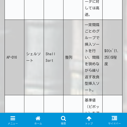
ータに対
しては高
速。
一定間隔
ごとのグ
ループで
挿入ソー
トを行
$O(n^{1.
シェルソ
Shell
AP-016
整列
い、間隔
25})$程
ート
Sort
を狭めな
度
がら繰り
返す改良
型挿入ソ
ート。
基準値
（ピボッ
ト）を選
び、それ
メニュー
ホーム
検索
トップ
サイドバー
より小さ