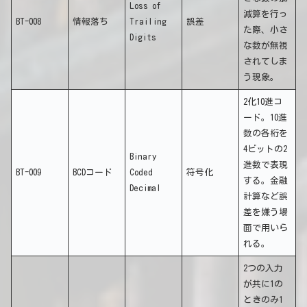
Loss of
減算を行っ
BT-008
情報落ち
Trailing
誤差
た際、小さ
Digits
な数が無視
されてしま
う現象。
2化10進コ
ード。10進
数の各桁を
4ビットの2
Binary
進数で表現
BT-009
BCDコード
Coded
符号化
する。金融
Decimal
計算など誤
差を嫌う場
面で用いら
れる。
2つの入力
が共に1の
ときのみ1