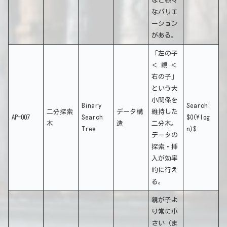
など様々
なバリエ
ーション
がある。
「左の子
＜ 親 ＜
右の子」
という大
小関係を
Binary
Search:
二分探索
データ構
維持した
AP-007
Search
$O(\log
木
造
二分木。
Tree
n)$
データの
探索・挿
入が効率
的に行え
る。
親が子よ
り常に小
さい（ま