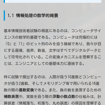
1.1 情報処理の数学的背景
基本情報技術者試験の根底にあるのは、コンピュータサイ
エンスの数学的基礎である。コンピュータは究極的には
「0」と「1」のビット列のみを扱う機械であり、我々が目
にする画像、音声、数値、文字はすべてデジタルデータと
して符号化されている。この変換メカニズムを理解するこ
とは、エンジニアとしての基礎体力に直結する。
特に試験で頻出するのは、人間が扱う10進数とコンピュー
タが扱う2進数、そしてメモリダンプ等で用いられる16進
数の間の
基数変換
である。また、負の数を表現するための
補数表現
や、実数を扱う際の
浮動小数点数
の仕組みは、計
算誤差（情報落ち、桁落ち、丸め誤差）の原因を理解する