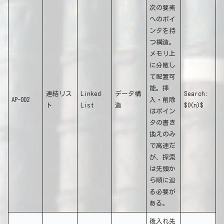
次の要素
へのポイ
ンタを持
つ構造。
メモリ上
に分散し
て配置可
能。挿
連結リス
Linked
データ構
Search:
AP-002
入・削除
ト
List
造
$O(n)$
はポイン
タの書き
換えのみ
で高速だ
が、探索
は先頭か
ら順に辿
る必要が
ある。
後入れ先