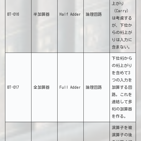
上がり
（Carry）
BT-016
半加算器
Half Adder
論理回路
は考慮する
が、下位か
らの桁上が
りは入力に
含まない。
下位桁から
の桁上がり
を含めて3
つの入力を
BT-017
全加算器
Full Adder
論理回路
加算する回
路。これを
連結して多
桁の加算器
を作る。
演算子を被
演算子の後