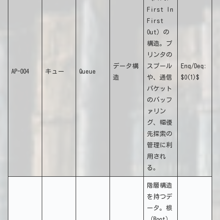
First In
First
Out）の
構造。プ
リンタの
データ構
スプール
Enq/Deq:
AP-004
キュー
Queue
造
や、通信
$O(1)$
パケット
のバッフ
ァリン
グ、幅優
先探索の
管理に利
用され
る。
階層構造
を持つデ
ータ。根
（Root）