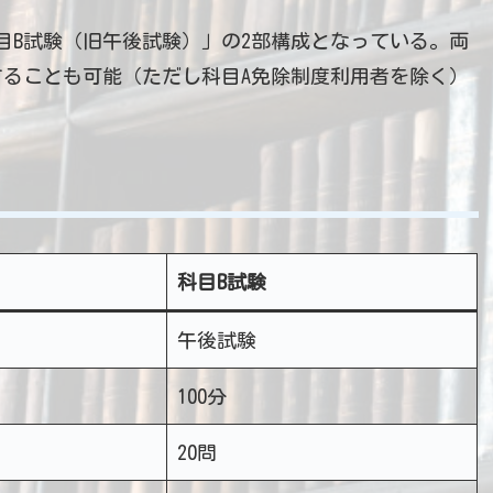
目B試験（旧午後試験）」の2部構成となっている。両
ることも可能（ただし科目A免除制度利用者を除く）
科目B試験
午後試験
100分
20問