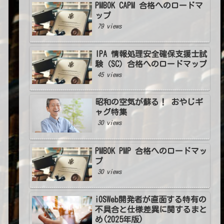
PMBOK CAPM 合格へのロードマ
ップ
79 views
IPA 情報処理安全確保支援士試
験（SC）合格へのロードマップ
45 views
昭和の空気が蘇る！ おやじギ
ャグ特集
30 views
PMBOK PMP 合格へのロードマッ
プ
30 views
iOSWeb開発者が直面する特有の
不具合と仕様差異に関するまと
め(2025年版)