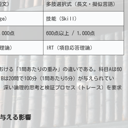
短文）
多肢選択式（長文・擬似言語）
ge）
技能（Skill）
,000点
600点以上 / 1,000点
答理論）
IRT（項目応答理論）
ける「1問あたりの重み」の違いである。科目Aは60
Bは20問で100分（1問あたり5分）が与えられてい
、深い論理的思考と検証プロセス（トレース）を要求
に与える影響