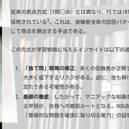
従来の素点方式（1問◯点）とは異なり、FEではIRT（It
3
採用されている
。これは、受験者全体の回答パタ
じて得点を算出する手法である。
この方式が学習戦略に与えるインサイトは以下の
「捨て問」戦略の修正
: 多くの受験者が正
大きく低下するリスクがある。逆に、誰も解
定的である可能性がある。
基礎の徹底
: したがって、マニアックな知識
る学習が、合格への最短ルートとなる。600
「基礎的な問題を確実に取り切る能力」の証