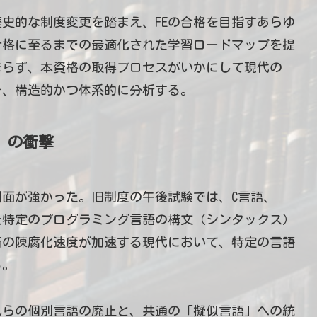
た歴史的な制度変更を踏まえ、FEの合格を目指すあらゆ
合格に至るまでの最適化された学習ロードマップを提
まらず、本資格の取得プロセスがいかにして現代の
を、構造的かつ体系的に分析する。
」の衝撃
側面が強かった。旧制度の午後試験では、C言語、
いった特定のプログラミング言語の構文（シンタックス）
術の陳腐化速度が加速する現代において、特定の言語
る。
これらの個別言語の廃止と、共通の「擬似言語」への統