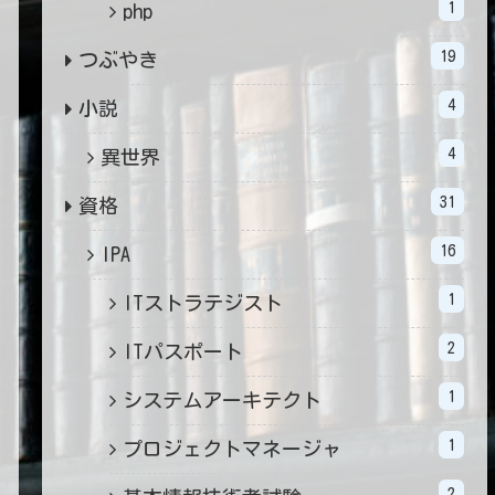
1
php
19
つぶやき
4
小説
4
異世界
31
資格
16
IPA
1
ITストラテジスト
2
ITパスポート
1
システムアーキテクト
1
プロジェクトマネージャ
2