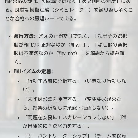
PMP合格の鍵は、知識量ではなく「状況判断の精度」にあ
る。良質な模擬試験（シミュレーター）を繰り返し解くこ
とが合格への最短ルートである。
演習方法:
答えの正誤だけでなく、「なぜその選択
肢がPMI的に正解なのか（Why）」、「なぜ他の選択
肢は不適切なのか（Why not）」を解説から読み解
く。
PMIイズムの定着:
「行動する前に分析する」（いきなり行動しな
い）。
「まずは影響を評価する」（変更要求が来た
ら、影響分析なしに承認・拒否しない）。
「問題を安易にエスカレーションしない」（PM
が自律的に解決努力をする）。
「サーバントリーダーシップ」（チームを保護