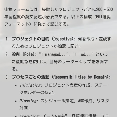
申請フォームには、経験したプロジェクトごとに200〜500
単語程度の英文記述が必要である。以下の構成（PMI推奨
フォーマット）に従って記述する。
プロジェクトの目的 (Objective):
何を作成・達成す
るためのプロジェクトか簡潔に記述。
役割 (Role):
"I managed...", "I led..." といっ
た能動態を使用し、自身のリーダーシップを強調す
る。
プロセスごとの活動 (Responsibilities by Domain):
Initiating:
プロジェクト憲章の作成、ステー
クホルダーの特定。
Planning:
スケジュール策定、WBS作成、リスク
計画。
Executing:
チームの指揮、品質保証活動、ステ