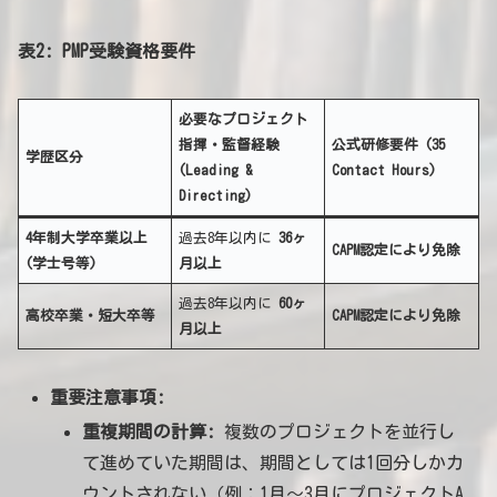
表2: PMP受験資格要件
必要なプロジェクト
指揮・監督経験
公式研修要件 (35
学歴区分
(Leading &
Contact Hours)
Directing)
4年制大学卒業以上
過去8年以内に
36ヶ
CAPM認定により免除
(学士号等)
月以上
過去8年以内に
60ヶ
高校卒業・短大卒等
CAPM認定により免除
月以上
重要注意事項:
重複期間の計算:
複数のプロジェクトを並行し
て進めていた期間は、期間としては1回分しかカ
ウントされない（例：1月〜3月にプロジェクトA