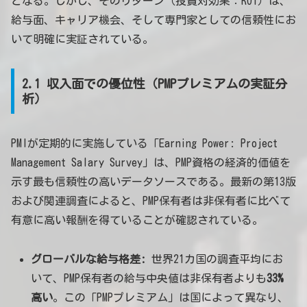
となる。しかし、そのリターン（投資対効果：ROI）は、
給与面、キャリア機会、そして専門家としての信頼性にお
いて明確に実証されている。
2.1 収入面での優位性（PMPプレミアムの実証分
析）
PMIが定期的に実施している「Earning Power: Project
Management Salary Survey」は、PMP資格の経済的価値を
示す最も信頼性の高いデータソースである。最新の第13版
および関連調査によると、PMP保有者は非保有者に比べて
有意に高い報酬を得ていることが確認されている。
グローバルな給与格差:
世界21カ国の調査平均にお
いて、PMP保有者の給与中央値は非保有者よりも
33%
高い
。この「PMPプレミアム」は国によって異なり、