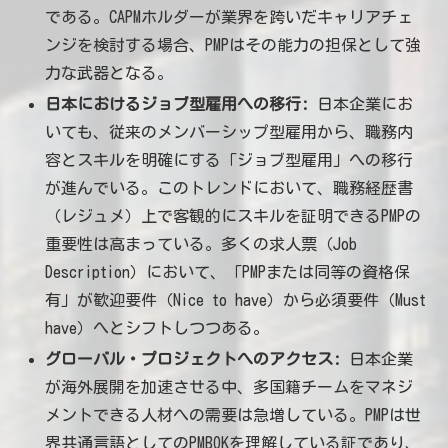
である。CAPMホルダーが業界を跨いだキャリアチェ
ンジを検討する場合、PMPはその能力の担保として強
力な武器となる。
日本におけるジョブ型雇用への移行:
日本企業にお
いても、従来のメンバーシップ型雇用から、職務内
容とスキルを明確にする「ジョブ型雇用」への移行
が進んでいる。このトレンドにおいて、職務経歴書
（レジュメ）上で客観的にスキルを証明できるPMPの
重要性は高まっている。多くの求人票（Job
Description）において、「PMPまたは同等の資格保
有」が歓迎要件（Nice to have）から必須要件（Must
have）へとシフトしつつある。
グローバル・プロジェクトへのアクセス:
日本企業
が海外展開を加速させる中、多国籍チームをマネジ
メントできる人材への需要は急増している。PMPは世
界共通言語としてのPMBOKを理解している証であり、