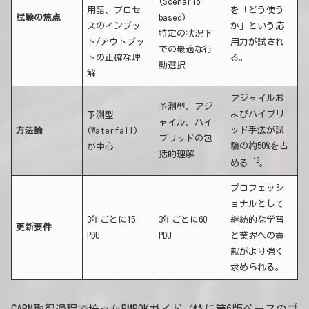
(Scenario-
用語、プロセ
を「どう使う
試験の焦点
based)
スのインプッ
か」という応
特定の状況下
ト/アウトプッ
用力が試され
での最適な行
トの正確な理
る。
動選択
解
アジャイルお
予測型、アジ
よびハイブリ
予測型
ャイル、ハイ
ッド手法が試
方法論
(Waterfall)
ブリッドの包
験の約50%を占
が中心
括的理解
12
める
。
プロフェッシ
ョナルとして
3年ごとに15
3年ごとに60
継続的な学習
更新要件
PDU
PDU
と業界への貢
献がより強く
求められる。