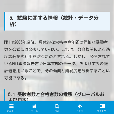
5. 試験に関する情報（統計・データ分
析）
PMIは2005年以降、具体的な合格率や年間の詳細な受験者
数を公式には公表していない。これは、教育機関による過
度な商業的利用を防ぐためとされる。しかし、公開されて
いるPMI年次報告書や日本支部のデータ、および業界の推
計値を用いることで、その傾向と難易度を分析することは
可能である。
5.1 受験者数と合格者数の推移（グローバルお
よび日本）
メニュー
ホーム
検索
トップ
サイドバー