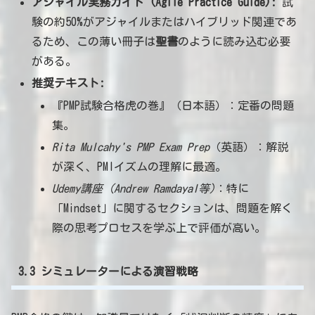
アジャイル実務ガイド (Agile Practice Guide):
試
験の約50%がアジャイルまたはハイブリッド関連であ
るため、この薄い冊子は
聖書
のように読み込む必要
がある。
推奨テキスト:
『PMP試験合格虎の巻』（日本語）：定番の問題
集。
Rita Mulcahy's PMP Exam Prep
（英語）：解説
が深く、PMIイズムの理解に最適。
Udemy講座 (Andrew Ramdayal等)
：特に
「Mindset」に関するセクションは、問題を解く
際の思考プロセスを学ぶ上で評価が高い。
3.3 シミュレーターによる演習戦略