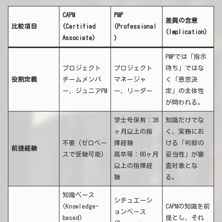
CAPM
PMP
差異の含意
比較項目
(Certified
(Professional
(Implication)
Associate)
)
PMPでは「指示
プロジェクト
プロジェクト
待ち」ではな
役割定義
チームメンバ
マネージャ
く「意思決
ー、ジュニアPM
ー、リーダー
定」の主体性
が問われる。
学士号保有：36
知識だけでな
ヶ月以上の指
く、実務にお
不要 (ゼロベー
揮経験
ける「判断の
前提経験
スで受験可能)
高卒等：60ヶ月
妥当性」が審
以上の指揮経
査対象とな
験
る。
知識ベース
シチュエーシ
(Knowledge-
CAPMの知識を前
ョンベース
based)
提とし、それ