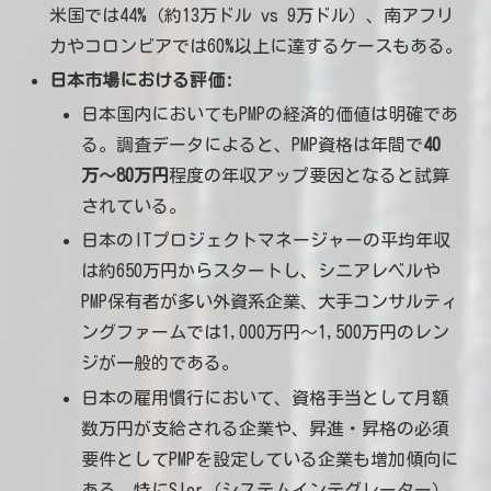
米国では44%（約13万ドル vs 9万ドル）、南アフリ
カやコロンビアでは60%以上に達するケースもある。
日本市場における評価:
日本国内においてもPMPの経済的価値は明確であ
る。調査データによると、PMP資格は年間で
40
万〜80万円
程度の年収アップ要因となると試算
されている。
日本のITプロジェクトマネージャーの平均年収
は約650万円からスタートし、シニアレベルや
PMP保有者が多い外資系企業、大手コンサルティ
ングファームでは1,000万円〜1,500万円のレン
ジが一般的である。
日本の雇用慣行において、資格手当として月額
数万円が支給される企業や、昇進・昇格の必須
要件としてPMPを設定している企業も増加傾向に
ある。特にSIer（システムインテグレーター）