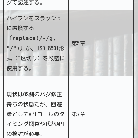
グで記述する。
ハイフンをスラッシュ
に置換する
文
replace(/-/g,
（
第5章
"/")
）か、ISO 8601形
式（T区切り）を厳密に
使用する。
現状はOS側のバグ修正
待ちの状態だが、回避
策としてAPIコールのタ
第7章
イミング調整や代替API
の検討が必要。