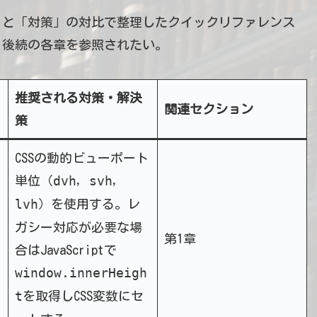
」と「対策」の対比で整理したクイックリファレンス
、後続の各章を参照されたい。
推奨される対策・解決
関連セクション
策
CSSの動的ビューポート
dvh
svh
単位（
,
,
lvh
）を使用する。レ
ガシー対応が必要な場
第1章
合はJavaScriptで
window.innerHeigh
t
を取得しCSS変数にセ