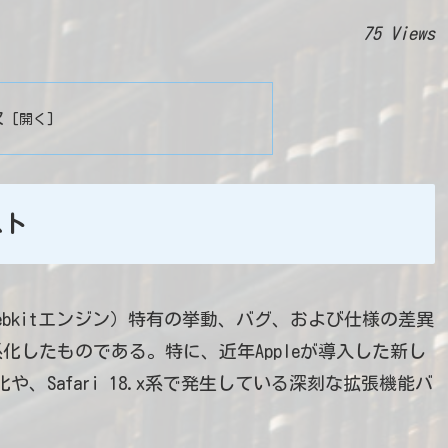
75 Views
次
スト
i（Webkitエンジン）特有の挙動、バグ、および仕様の差異
したものである。特に、近年Appleが導入した新し
化や、Safari 18.x系で発生している深刻な拡張機能バ