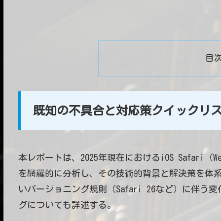
目
既知の不具合と対応策クイックリ
本レポートは、2025年現在におけるiOS Safar
を網羅的に分析し、その技術的背景と解決策を体系化
いバージョニング規則（Safari 26など）に伴う変
グについても詳述する。