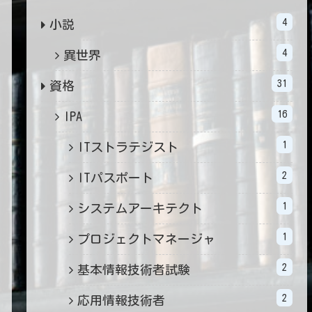
4
小説
4
異世界
31
資格
16
IPA
1
ITストラテジスト
2
ITパスポート
1
システムアーキテクト
1
プロジェクトマネージャ
2
基本情報技術者試験
2
応用情報技術者