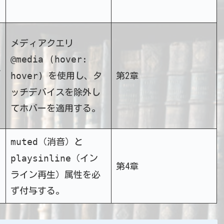
メディアクエリ
@media (hover:
ス
hover)
を使用し、タ
第2章
ッチデバイスを除外し
てホバーを適用する。
muted
（消音）と
playsinline
（イン
第4章
ライン再生）属性を必
ず付与する。