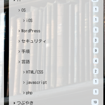
1
OS
1
iOS
1
WordPress
3
セキュリティ
9
手順
4
言語
2
HTML/CSS
1
javascript
1
php
19
つぶやき