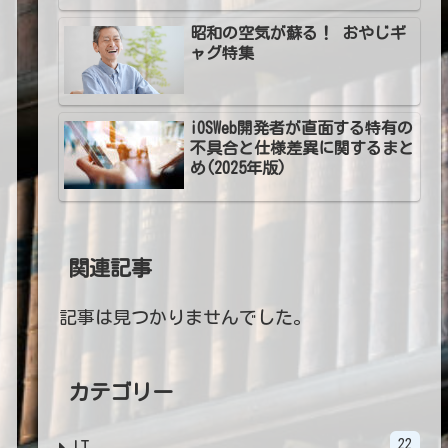
昭和の空気が蘇る！ おやじギ
ャグ特集
iOSWeb開発者が直面する特有の
不具合と仕様差異に関するまと
め(2025年版)
関連記事
記事は見つかりませんでした。
カテゴリー
22
IT