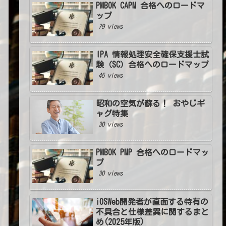
PMBOK CAPM 合格へのロードマ
ップ
79 views
IPA 情報処理安全確保支援士試
験（SC）合格へのロードマップ
45 views
昭和の空気が蘇る！ おやじギ
ャグ特集
30 views
PMBOK PMP 合格へのロードマッ
プ
30 views
iOSWeb開発者が直面する特有の
不具合と仕様差異に関するまと
め(2025年版)