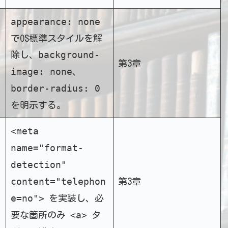
appearance: none
でOS標準スタイルを解
background-
除し、
第3章
image: none
、
border-radius: 0
を明示する。
<meta
name="format-
detection"
content="telephon
第3章
e=no">
を実装し、必
<a>
要な箇所のみ
タ