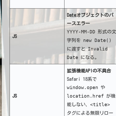
Dateオブジェクトのパ
ースエラー
YYYY-MM-DD
形式の
JS
new Date()
字列を
Invalid
に渡すと
Date
になる。
拡張機能APIの不具合
Safari 18系で
window.open
や
location.href
JS
が機
<title>
能しない、
タグによる無限リロー