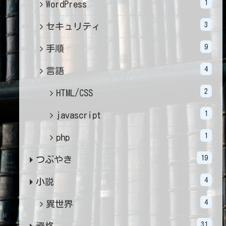
1
WordPress
3
セキュリティ
9
手順
4
言語
2
HTML/CSS
1
javascript
1
php
19
つぶやき
4
小説
4
異世界
31
資格