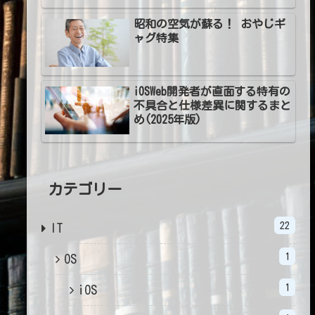
昭和の空気が蘇る！ おやじギ
ャグ特集
iOSWeb開発者が直面する特有の
不具合と仕様差異に関するまと
め(2025年版)
カテゴリー
22
IT
1
OS
1
iOS