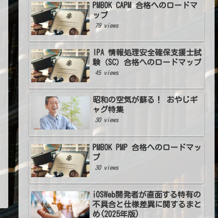
PMBOK CAPM 合格へのロードマ
ップ
79 views
IPA 情報処理安全確保支援士試
験（SC）合格へのロードマップ
45 views
昭和の空気が蘇る！ おやじギ
ャグ特集
30 views
PMBOK PMP 合格へのロードマッ
プ
30 views
iOSWeb開発者が直面する特有の
不具合と仕様差異に関するまと
め(2025年版)