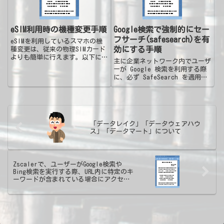
eSIM利用時の機種変更手順
Google検索で強制的にセー
フサーチ(safesearch)を有
eSIMを利用しているスマホの機
効にする手順
種変更は、従来の物理SIMカード
よりも簡単に行えます。以下に一
主に企業ネットワーク内でユーザ
般的な手順をまとめました。
ーが Google 検索を利用する際
eSIMの機種変更手順新しいスマ
に、必ず SafeSearch を適用さ
ホの準備：新しいスマホがeSIM
せるため、DNS レベルで Google
に対応していることを確認しま
のドメインを
す。eSIMの再発行手続き：...
forcesafesearch.google.com
にマッピングする一般的な...
「データレイク」「データウェアハウ
ス」「データマート」について
Zscalerで、ユーザーがGoogle検索や
Bing検索を実行する際、URL内に特定のキ
ーワードが含まれている場合にアクセス
をブロックする設定