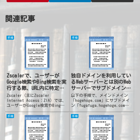
関連記事
手順
手順
Zscalerで、ユーザーが
独自ドメインを利用してい
Google検索やBing検索を実
るWebサーバーとは別のWeb
行する際、URL内に特定の
サーバーでサブドメインを
キーワードが含まれている
利用
Zscaler（主にZscaler
以下の手順で、メインドメイン
場合にアクセスをブロック
Internet Access：ZIA）では、
「hogehoge.com」にサブドメイ
ユーザーがGoogle検索やBing検
ン「fugafuga.hogehoge.com」
する設定
索を実行する際、URL内に特定の
を設定し、各WebサーバーでWeb
キーワードが含まれている場合に
サーバーを準備する方法を調べま
手順
手順
アクセスをブロックする設定を行
した。自分はXServerでドメイン
うことが可能です。※なお、
を契約しているので、そこ...
H...