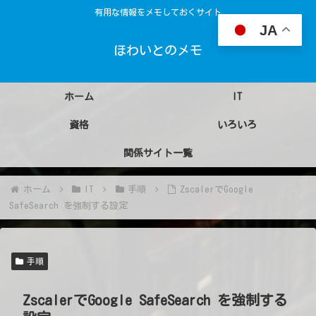
有用な情報をメモしておくサイト
JA
ほわいとのメモ
ホーム
IT
資格
いろいろ
関係サイト一覧
ホーム
IT
手順
ZscalerでGoogle
SafeSearch を強制する設定
手順
ZscalerでGoogle SafeSearch を強制する