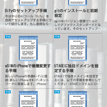
Difyのセットアップ手順
gitのインストールと初期
設定
今はやりのAIツール「Dify」を
自前でセットアップする手順につ
qgitはバージョン管理ツールと
いて紹介します。もし面倒なら
してデファクトスタンダードとな
「XServer VPS with Dify」を
っています。そのセットアップ手
利用すると、全部込み込みの環境
順をメモしておきます。Windows
をすぐに利用できます。月2,000
の場合GitのダウンロードGit公
手順
手順
円もしない価格です。下記リンク
式サイトにアクセスし、
から契...
「Download for Windows」をク
リックし...
eSIMのiPhoneで機種変更す
UTAGEに独自ドメインを設
る手順
定する手順
新しいiPhoneの準備Wi-Fiに接
UTAGE(で独自ドメインを設定す
続:新しいiPhoneをWi-Fiネット
るには、以下の手順を参考にして
ワークに接続します。iPhoneの
ください：UTAGEシステムにログ
電源を入れ、画面の案内に従って
イン：UTAGEの管理画面にログイ
初期設定を行います。eSIMの転
ンします。独自ドメイン管理メニ
手順
手順
送方法eSIMクイック転送を利用
ューにアクセス：右上のアカウン
する場合設定アプリを開く:新し
ト名をクリックし、表示されるメ
いi...
ニューから「独自ド...