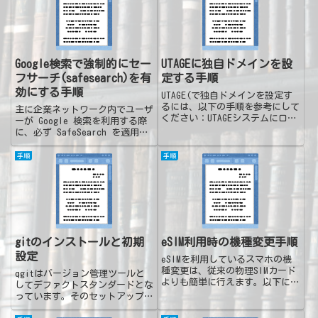
H...
Google検索で強制的にセー
UTAGEに独自ドメインを設
フサーチ(safesearch)を有
定する手順
効にする手順
UTAGE(で独自ドメインを設定す
るには、以下の手順を参考にして
主に企業ネットワーク内でユーザ
ください：UTAGEシステムにログ
ーが Google 検索を利用する際
イン：UTAGEの管理画面にログイ
に、必ず SafeSearch を適用さ
ンします。独自ドメイン管理メニ
せるため、DNS レベルで Google
ューにアクセス：右上のアカウン
のドメインを
手順
手順
ト名をクリックし、表示されるメ
forcesafesearch.google.com
ニューから「独自ド...
にマッピングする一般的な...
gitのインストールと初期
eSIM利用時の機種変更手順
設定
eSIMを利用しているスマホの機
種変更は、従来の物理SIMカード
qgitはバージョン管理ツールと
よりも簡単に行えます。以下に一
してデファクトスタンダードとな
般的な手順をまとめました。
っています。そのセットアップ手
eSIMの機種変更手順新しいスマ
順をメモしておきます。Windows
ホの準備：新しいスマホがeSIM