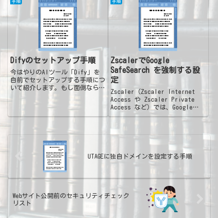
の場合GitのダウンロードGit公
手順
手順
に対応していることを確認しま
式サイトにアクセスし、
す。eSIMの再発行手続き：...
「Download for Windows」をク
リックし...
Difyのセットアップ手順
ZscalerでGoogle
SafeSearch を強制する設
今はやりのAIツール「Dify」を
定
自前でセットアップする手順につ
いて紹介します。もし面倒なら
Zscaler（Zscaler Internet
「XServer VPS with Dify」を
Access や Zscaler Private
利用すると、全部込み込みの環境
Access など）では、Google
をすぐに利用できます。月2,000
SafeSearch を強制するために、
円もしない価格です。下記リンク
ユーザーがアクセスする
から契...
www.google.com のリク...
UTAGEに独自ドメインを設定する手順
Webサイト公開前のセキュリティチェック
リスト