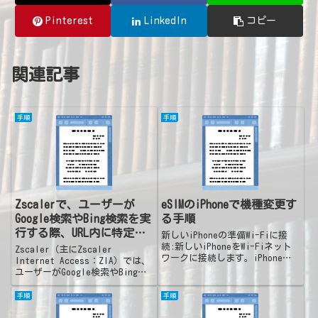
Pinterest
LinkedIn
コピー
関連記事
手順
手順
Zscalerで、ユーザーが
eSIMのiPhoneで機種変更す
Google検索やBing検索を実
る手順
行する際、URL内に特定の
新しいiPhoneの準備Wi-Fiに接
キーワードが含まれている
続:新しいiPhoneをWi-Fiネット
Zscaler（主にZscaler
ワークに接続します。iPhoneの
場合にアクセスをブロック
Internet Access：ZIA）では、
電源を入れ、画面の案内に従って
ユーザーがGoogle検索やBing検
する設定
初期設定を行います。eSIMの転
索を実行する際、URL内に特定の
送方法eSIMクイック転送を利用
キーワードが含まれている場合に
手順
手順
する場合設定アプリを開く:新し
アクセスをブロックする設定を行
いi...
うことが可能です。※なお、