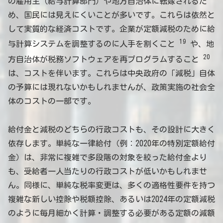
の雇用主（給与計算部門）や地方自治体に転嫁されるた
め、国民には見えにくいことが多いです。これらは依然と
して実質的な経済コストです。企業が定額減税のために給
19
与計算システムを調整するのに人手を割くこと
や、地
20
方自治体が税務ソフトウェアを再プログラムすること
は、コストを伴います。これらは中央政府の「減税」自体
の予算には現れないかもしれませんが、政策実施の社会全
体のコストの一部です。
給付金と減税のどちらの行政コストも、その設計に大きく
依存します。単純な一律給付（例：2020年の特別定額給付
金）は、非常に複雑で多段階の対象を絞った給付金より
も、受給者一人当たりの行政コストが低いかもしれませ
ん。同様に、単純な税率変更は、多くの適格性要件を持つ
複雑な新しい控除や税額控除、あるいは2024年の定額減税
のように毎月細かく計算・調整する必要がある定額の減額