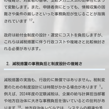
の複雑さ、対象者の基準、支給メカニズムの効率性によっ
て変動します。また、申請者側にとっても、情報収集の困
難さや条件の厳しさといった事務負担が生じることが指摘
17
されています
。
政府は給付金制度の設計・運営にコストを負担しますが、
これらは減税措置に伴う行政コストや複雑さと比較検討さ
れる必要があります。
2. 減税措置の事務負担と制度設計の複雑さ
減税措置の実施も、行政的に無償ではありません。税制変
1
更のための制度設計には時間がかかる場合があります
。
例えば、2024年度の定額減税は、企業の給与計算担当部署
や地方自治体に大きな事務負担を強いているとの批判があ
18
ります
。地方自治体レベルでは、システムの相違や予