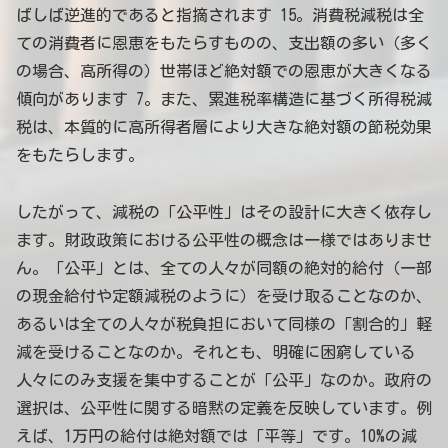
ばしば逆進的であると指摘されます 15。消費税減税は全
ての消費者に恩恵をもたらすものの、支出額の多い（多く
の場合、高所得の）世帯ほど絶対額での恩恵が大きくなる
傾向があります 7。また、累進税率構造に基づく所得税減
税は、本質的に高所得者層により大きな絶対額の節税効果
をもたらします。
したがって、減税の「公平性」はその設計に大きく依存し
ます。財政政策における公平性の概念は一様ではありませ
ん。「公平」とは、全ての人々が同額の絶対的給付（一部
の現金給付や定額減税のように）を受け取ることなのか、
あるいは全ての人々が税負担において同様の「割合的」軽
減を受けることなのか。それとも、明確に困窮している
人々にのみ支援を集中することが「公平」なのか。政府の
選択は、公平性に関する暗黙の定義を反映しています。例
えば、1万円の給付は絶対額では「平等」です。10%の減