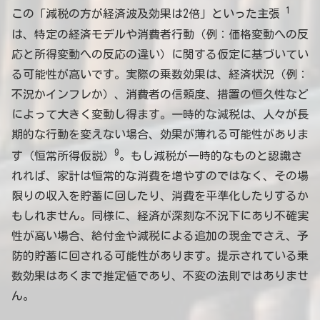
1
この「減税の方が経済波及効果は2倍」といった主張
は、特定の経済モデルや消費者行動（例：価格変動への反
応と所得変動への反応の違い）に関する仮定に基づいてい
る可能性が高いです。実際の乗数効果は、経済状況（例：
不況かインフレか）、消費者の信頼度、措置の恒久性など
によって大きく変動し得ます。一時的な減税は、人々が長
期的な行動を変えない場合、効果が薄れる可能性がありま
9
す（恒常所得仮説）
。もし減税が一時的なものと認識さ
れれば、家計は恒常的な消費を増やすのではなく、その場
限りの収入を貯蓄に回したり、消費を平準化したりするか
もしれません。同様に、経済が深刻な不況下にあり不確実
性が高い場合、給付金や減税による追加の現金でさえ、予
防的貯蓄に回される可能性があります。提示されている乗
数効果はあくまで推定値であり、不変の法則ではありませ
ん。