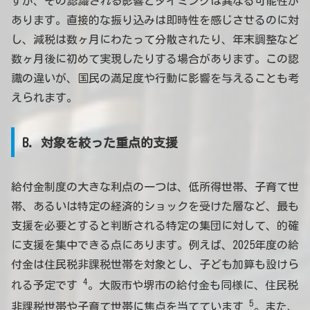
すが、その
認識される
影響とタイミングは異なる可能性が
あります。直接的な振り込みは即時性を感じさせるのに対
し、減税は数ヶ月にわたって分散されたり、年末調整など
数ヶ月後に初めて実現したりする場合があります。この認
識の違いが、国民の満足度や行動に影響を与えることも考
えられます。
B. 対象を絞った重点的支援
給付金制度の大きな利点の一つは、低所得世帯、子育て世
帯、あるいは特定の経済的ショックを受けた層など、最も
支援を必要とすると判断される特定の集団に対して、的確
に支援を集中できる点にあります。例えば、2025年度の給
付金は住民税非課税世帯を対象とし、子ども加算も設けら
4
れる予定です
。大阪市や堺市の給付金も同様に、住民税
5
非課税世帯や子育て世帯に焦点を当てています
。また、