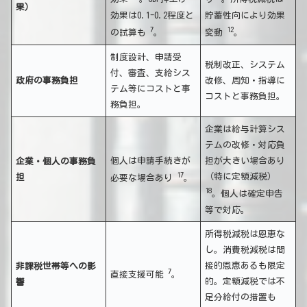
果）
効果は0.1-0.2程度と
貯蓄性向により効果
7
12
の試算も
。
変動
。
制度設計、申請受
税制改正、システム
付、審査、支給シス
政府の事務負担
改修、周知・指導に
テム等にコストと事
コストと事務負担。
務負担。
企業は給与計算シス
テムの改修・対応負
個人は申請手続きが
担が大きい場合あり
企業・個人の事務負
17
（特に定額減税）
担
必要な場合あり
。
18
。個人は確定申告
等で対応。
所得税減税は恩恵な
し。消費税減税は間
接的恩恵あるも限定
非課税世帯等への影
7
直接支援可能
。
的。定額減税では不
響
足分給付の措置も