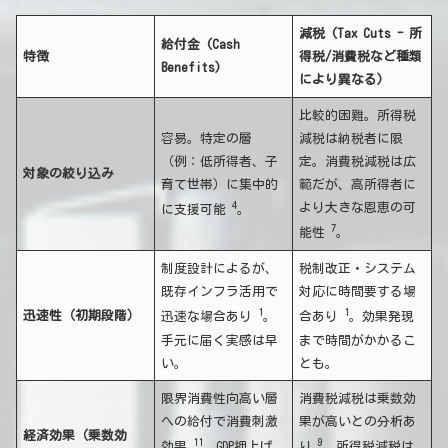
減税 (Tax Cuts - 所
給付金 (Cash
特徴
得税/消費税など種類
Benefits)
により異なる)
比較的困難。所得税
容易。特定の層
減税は納税者に限
（例：低所得者、子
定。消費税減税は広
対象の絞り込み
育て世帯）に集中的
範だが、高所得者に
4
より大きな恩恵の可
に支援可能
。
7
能性
。
制度設計によるが、
税制改正・システム
既存インフラ活用で
対応に時間要する場
1
1
迅速性（初期段階）
迅速な場合あり
。
合あり
。効果発現
手元に届く実感は早
まで時間がかかるこ
い。
とも。
限界消費性向高い層
消費税減税は乗数効
への給付で消費刺激
果が高いとの分析あ
経済効果（乗数効
11
9
効果
。GDP押上げ
り
。所得税減税は