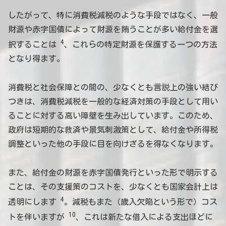
したがって、特に消費税減税のような手段ではなく、一般
財源や赤字国債によって財源を賄うことが多い給付金を選
4
択することは
、これらの特定財源を保護する一つの方法
となり得ます。
消費税と社会保障との間の、少なくとも言説上の強い結び
つきは、消費税減税を一般的な経済対策の手段として用い
ることに対する高い障壁を生み出しています。このため、
政府は短期的な救済や景気刺激策として、給付金や所得税
調整といった他の手段に目を向けざるを得なくなります。
また、給付金の財源を赤字国債発行といった形で明示する
ことは、その支援策のコストを、少なくとも国家会計上は
4
透明にします
。減税もまた（歳入欠陥という形で）コス
10
トを伴いますが
、これは新たな借入による支出ほどに