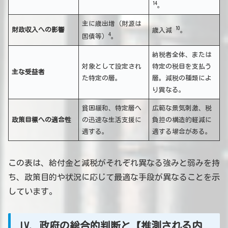
14
。
主に歳出増（財源は
10
財政収入への影響
歳入減
。
4
国債等）
。
納税者全体、または
対象として設定され
特定の税目を支払う
主な受益者
た特定の層。
層。減税の種類によ
り異なる。
貧困緩和、特定層へ
広範な景気刺激、税
政策目標への適合性
の迅速な生活支援に
負担の構造的軽減に
適する。
適する場合がある。
この表は、給付金と減税がそれぞれ異なる強みと弱みを持
ち、政策目的や状況に応じて最適な手段が異なることを示
しています。
IV. 政府の総合的判断と【推測される内