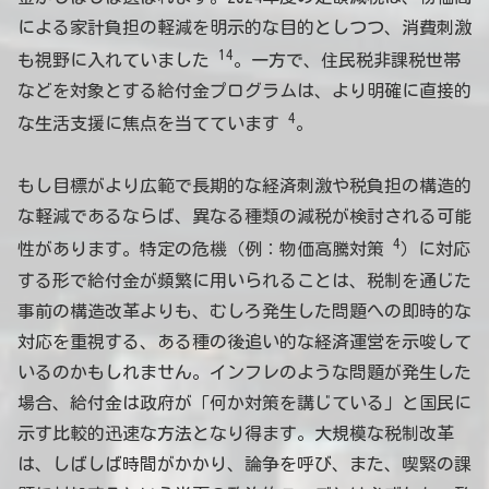
による家計負担の軽減を明示的な目的としつつ、消費刺激
14
も視野に入れていました
。一方で、住民税非課税世帯
などを対象とする給付金プログラムは、より明確に直接的
4
な生活支援に焦点を当てています
。
もし目標がより広範で長期的な経済刺激や税負担の構造的
な軽減であるならば、異なる種類の減税が検討される可能
4
性があります。特定の危機（例：物価高騰対策
）に対応
する形で給付金が頻繁に用いられることは、税制を通じた
事前の構造改革よりも、むしろ発生した問題への即時的な
対応を重視する、ある種の後追い的な経済運営を示唆して
いるのかもしれません。インフレのような問題が発生した
場合、給付金は政府が「何か対策を講じている」と国民に
示す比較的迅速な方法となり得ます。大規模な税制改革
は、しばしば時間がかかり、論争を呼び、また、喫緊の課