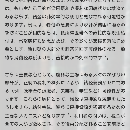
者層に不均衡に利益が及ぶような減税を行ったりすること
は、もし主たる目的が貧困緩和や深刻な困窮状態の救済で
あるならば、資金の非効率的な使用と見なされる可能性が
あります。例えば、物価の急騰により家計が貧困に陥るの
を防ぐことが目的ならば、低所得世帯への直接的な現金給
付は、富裕層にも恩恵が及び、その多くが支援を緊急に必
要とせず、給付額の大部分を貯蓄に回す可能性のある一般
7
的な消費税減税よりも、直接的かつ効率的です
。
さらに重要な点として、脆弱な立場にある人々のかなりの
部分が、正規の税制の枠外にいるか、納税義務がゼロであ
る（例：低年金の退職者、失業者、学生など）可能性があ
ります。これらの層にとって、減税は直接的な恩恵をもた
らしません。給付金は、彼らに直接資源を移転するための
7
主要なメカニズムとなります
。利用者の問いは、税金が
全ての人から徴収され、その後再分配されることを前提と