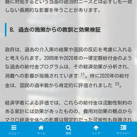
題に対処するという当面の政治的ニーズとは必ずしも一致
しない長期的な影響を伴うことがあります。
B. 過去の施策からの教訓と効果検証
政府は、過去の介入策の結果や国民の反応を考慮に入れる
と考えられます。2008年や2020年の一律定額給付金のよう
な過去の給付金プログラムは、その経済効果が分析され、
11
消費への影響が指摘されています
。特に2020年の給付
23
金は、国民の過半数から肯定的に評価されました
。
経済学者による評価では、これらの給付金は流動性制約の
ある家計には効果があったものの、費用対効果の観点から
マクロ経済全体への影響は限定的だった可能性も指摘され
7
ています
。また、事実上既得権益化しやすい租税特別措
メニュー
ホーム
検索
トップ
サイドバー